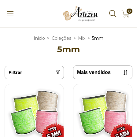
0
Início
>
Coleções
>
Mix
>
5mm
5mm
Filtrar