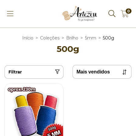
0
Início
>
Coleções
>
Brilho
>
5mm
>
500g
500g
Filtrar