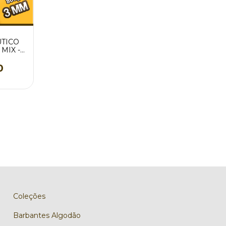
UTICO
MIX -
ES
0
Coleções
Barbantes Algodão