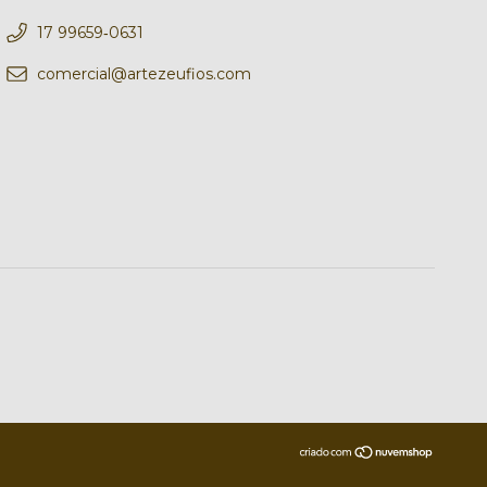
17 99659‑0631‬
comercial@artezeufios.com