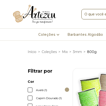
Coleções
Barbantes Algodão
Início
>
Coleções
>
Mix
>
3mm
>
800g
Filtrar por
Cor
Avelã (1)
Capim Dourado (1)