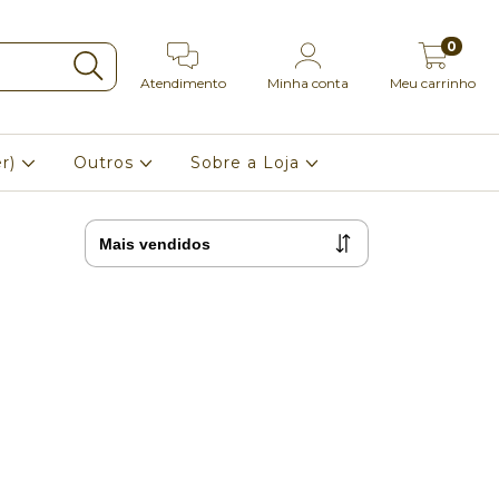
0
Atendimento
Minha conta
Meu carrinho
er)
Outros
Sobre a Loja